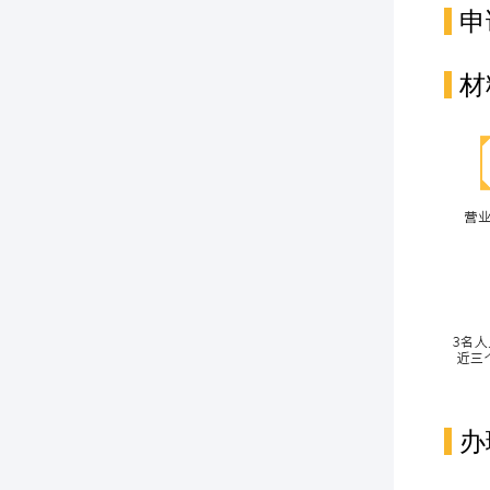
申
材
办